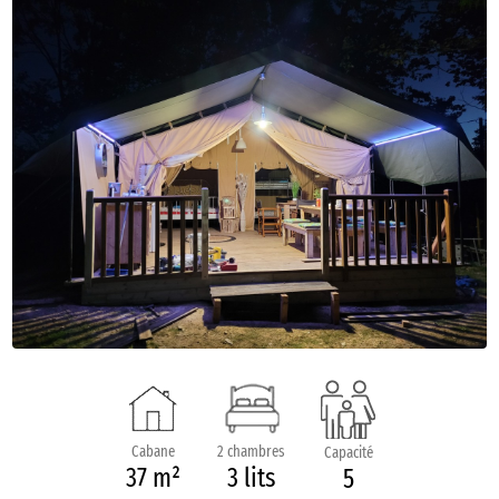
Cabane
2 chambres
Capacité
37 m²
3 lits
5