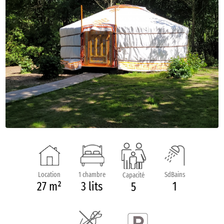
Location
1 chambre
SdBains
Capacité
27 m²
3 lits
1
5