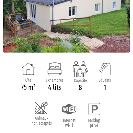
Gîte
3 chambres
SdBains
Capacité
75 m²
4 lits
1
8
Animaux
Internet
Parking
non acceptés
Wi-Fi
privé