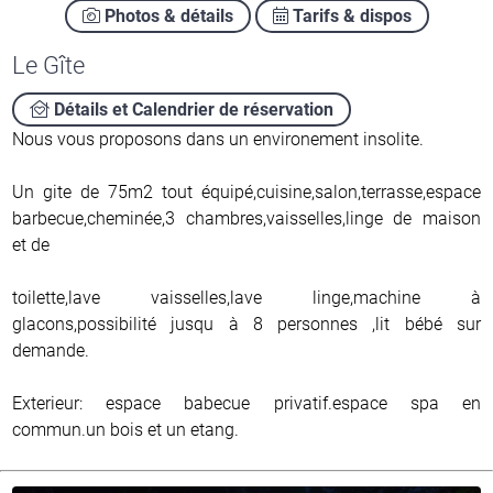
Photos & détails
Tarifs & dispos
Le Gîte
Détails et Calendrier de réservation
Nous vous proposons dans un environement insolite.
Un gite de 75m2 tout équipé,cuisine,salon,terrasse,espace
barbecue,cheminée,3 chambres,vaisselles,linge de maison
et de
toilette,lave vaisselles,lave linge,machine à
glacons,possibilité jusqu à 8 personnes ,lit bébé sur
demande.
Exterieur: espace babecue privatif.espace spa en
commun.un bois et un etang.